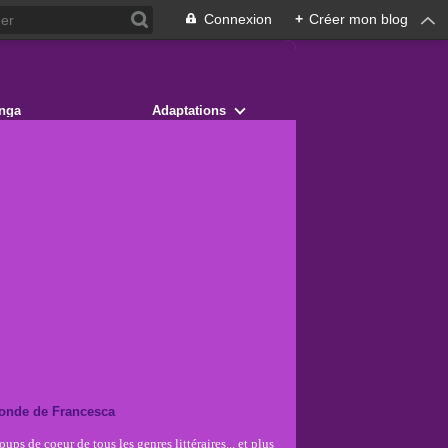
Connexion
+
Créer mon blog
nga
Adaptations
onde de Francesca
ups de coeur de tous les genres littéraires... et plus