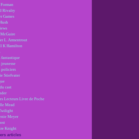
 Forman
d Rivalry
r Games
Hush
views
 McGuire
er L. Armentrout
ll K Hamilton
s
 fantastique
s jeunesse
 policiers
e Stiefvater
que
du cast
nder
es Lecteurs Livre de Poche
lle Mead
Twilight
enie Meyer
ost
re Knight
ers articles