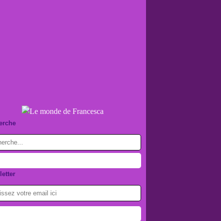
erche
etter