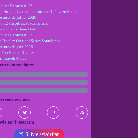
iques Express #126
ga Hunger Games de retour au cinéma en France
ctures de juillet 2026
en 12 chapitres, Joachim Trier
is joueurs, Joan Didion
iques Express #125
d Rivalry Original Series Soundtrack
ectures de juin 2026
 Pop Heated Rivalry
r!, Kaveh Akbar
iers commentaires
réseaux sociaux
vis sur Instagram
Suivre avisdefran