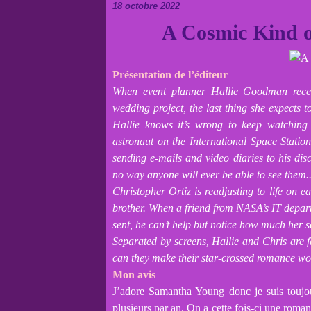
18 octobre 2022
A Cosmic Kind 
Présentation de l’éditeur
When event planner Hallie Goodman receive
wedding project, the last thing she expects to
Hallie knows it’s wrong to keep watching 
astronaut on the International Space Station
sending e-mails and video diaries to his di
no way anyone will ever be able to see them..
Christopher Ortiz is readjusting to life on 
brother. When a friend from NASA’s IT depar
sent, he can’t help but notice how much her 
Separated by screens, Hallie and Chris are fa
can they make their star-crossed romance wo
Mon avis
J’adore Samantha Young donc je suis toujour
plusieurs par an. On a cette fois-ci une roma