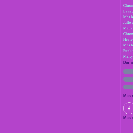
Chron
La sa
Mes le
Julie 
Mauva
Chron
Heate
Mes l
Funko
Marty
Dern
Mes 
Mes a