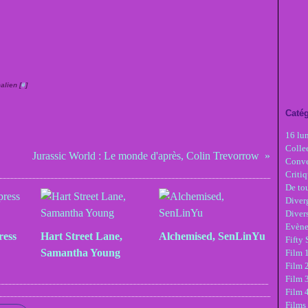
alien [
#
]
Catég
16 lu
Colle
Jurassic World : Le monde d'après, Colin Trevorrow
Conve
Critiq
De tou
Diver
Diver
Evèn
ress
Hart Street Lane,
Alchemised, SenLinYu
Fifty
Samantha Young
Film 1
Film 
Film 3
Film 
Films 