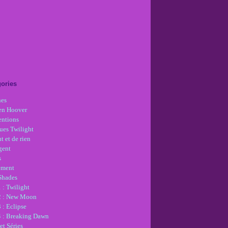
ories
nes
en Hoover
ntions
ues Twilight
t et de rien
gent
s
ement
 Shades
 : Twilight
2 : New Moon
 : Eclipse
4 : Breaking Dawn
et Séries