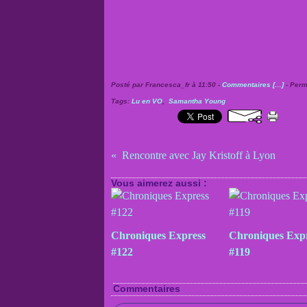
Posté par Francesca_fr à 11:50 -
Commentaires [
…
]
- Perm
Tags:
Lu en VO
,
Samantha Young
Rencontre avec Jay Kristoff à Lyon
Vous aimerez aussi :
Chroniques Express
Chroniques Exp
#122
#119
Commentaires