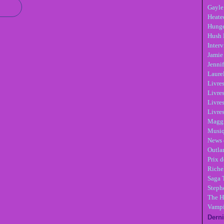
Gayle
Heate
Hunge
Hush 
Inter
Jamie
Jennif
Laure
Livre
Livres
Livre
Livres
Maggi
Musi
News 
Outla
Prix d
Riche
Saga 
Steph
The H
Vampi
Derni