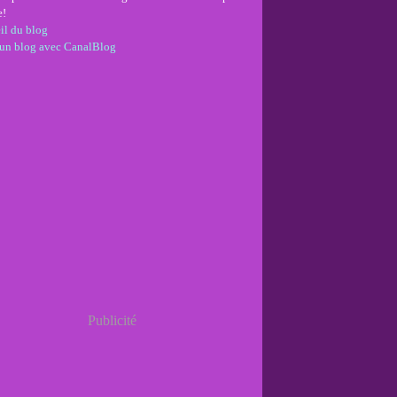
e!
il du blog
 un blog avec CanalBlog
Publicité