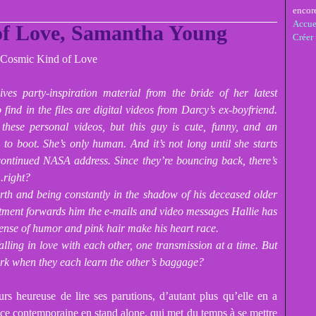
encor
Accue
of Love, Samantha Young
Créer
s party-inspiration material from the bride of her latest
 find in the files are digital videos from Darcy’s ex-boyfriend.
these personal videos, but this guy is cute, funny, and an
 to boot. She’s only human. And it’s not long until she starts
scontinued NASA address. Since they’re bouncing back, there’s
.right?
earth and being constantly in the shadow of his deceased older
tment forwards him the e-mails and video messages Hallie has
sense of humor and pink hair make his heart race.
lling in love with each other, one transmission at a time. But
rk when they each learn the other’s baggage?
s heureuse de lire ses parutions, d’autant plus qu’elle en a
nce contemporaine en stand alone, qui met du temps à se mettre