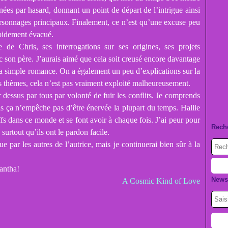
nnées par hasard, donnant un point de départ de l’intrigue ainsi
ersonnages principaux. Finalement, ce n’est qu’une excuse peu
apidement évacué.
de Chris, ses interrogations sur ses origines, ses projets
vec son père. J’aurais aimé que cela soit creusé encore davantage
la simple romance. On a également un peu d’explications sur la
s thèmes, cela n’est pas vraiment exploité malheureusement.
r dessus par tous par volonté de fuir les conflits. Je comprends
is ça n’empêche pas d’être énervée la plupart du temps. Hallie
aïfs dans ce monde et se font avoir à chaque fois. J’ai peur pour
Rech
, surtout qu’ils ont le pardon facile.
par les autres de l’autrice, mais je continuerai bien sûr à la
antha!
Newsl
A Cosmic Kind of Love