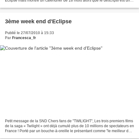
Eclipse mais montre un calendrier de 18 mois alors que le descriptif est un
calendrier 15 mois... (commande)...
3ème week end d'Eclipse
Publié le 27/07/2010 à 15:33
Par
Francesca_fr
Petit message de la SND Chers fans de "TWILIGHT", Les trois premiers films
de la saga « Twilight » ont déjà cumulé plus de 10 millions de spectateurs en
France ! Porté par un bouche-à-oreille le présentant comme "le meilleur des
trois ", « Twilight-Chapitre...