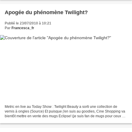
Apogée du phénomène Twilight?
Publié le 23/07/2010 à 10:21
Par
Francesca_fr
Metric en live au Today Show : Twilight Beauty a sorti une collection de
vernis à ongles (Source) Et puisque j'en suis au goodies, Cine Shopping va
bientôt mettre en vente des mugs Eclipse! (je suis fan de mugs pour ceux qui
ne le savaient pas ^^) (Mug1)...