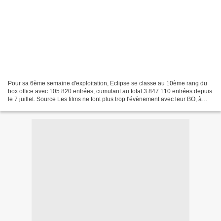
Pour sa 6ème semaine d'exploitation, Eclipse se classe au 10ème rang du
box office avec 105 820 entrées, cumulant au total 3 847 110 entrées depuis
le 7 juillet. Source Les films ne font plus trop l'évènement avec leur BO, à
part s'ils ont des choses...