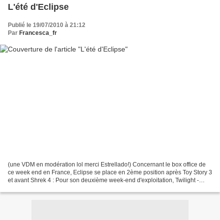
L'été d'Eclipse
Publié le 19/07/2010 à 21:12
Par
Francesca_fr
(une VDM en modération lol merci Estrellado!) Concernant le box office de
ce week end en France, Eclipse se place en 2ème position après Toy Story 3
et avant Shrek 4 : Pour son deuxième week-end d'exploitation, Twilight -
Chapitre 3 : Hésitation chute...