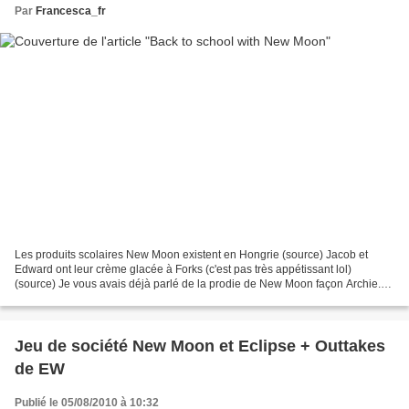
Par
Francesca_fr
Les produits scolaires New Moon existent en Hongrie (source) Jacob et
Edward ont leur crème glacée à Forks (c'est pas très appétissant lol)
(source) Je vous avais déjà parlé de la prodie de New Moon façon Archie.
Le comic Twilite sortira le 11 août aux...
Jeu de société New Moon et Eclipse + Outtakes
de EW
Publié le 05/08/2010 à 10:32