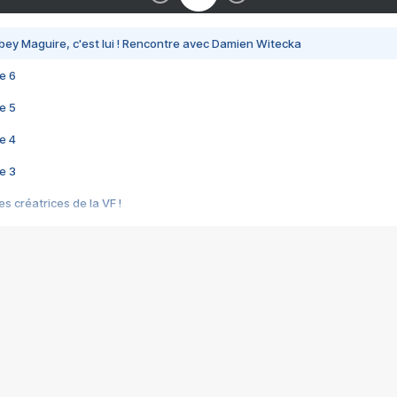
bey Maguire, c'est lui ! Rencontre avec Damien Witecka
e 6
e 5
e 4
e 3
s créatrices de la VF !
e 2
e 1
e Mektoub My Love arrive enfin ! Rencontre avec Shaïn Boumedine et Sal
i : après Toni en famille
elle réalise le bouleversant Dites lui que je l'aime
ais ! Rencontre autour de Vie privée de Rebecca Zlotowski