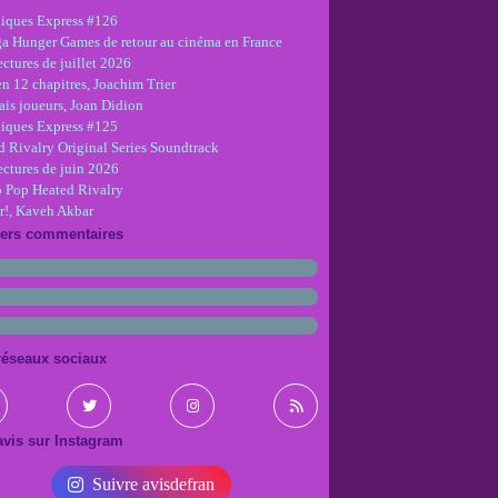
iques Express #126
ga Hunger Games de retour au cinéma en France
ctures de juillet 2026
en 12 chapitres, Joachim Trier
is joueurs, Joan Didion
iques Express #125
d Rivalry Original Series Soundtrack
ectures de juin 2026
 Pop Heated Rivalry
r!, Kaveh Akbar
iers commentaires
réseaux sociaux
vis sur Instagram
Suivre avisdefran