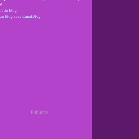
e!
il du blog
 un blog avec CanalBlog
Publicité