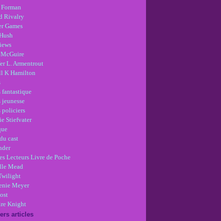
 Forman
d Rivalry
r Games
Hush
views
 McGuire
er L. Armentrout
ll K Hamilton
s
 fantastique
s jeunesse
 policiers
e Stiefvater
que
du cast
nder
es Lecteurs Livre de Poche
lle Mead
Twilight
enie Meyer
ost
re Knight
ers articles