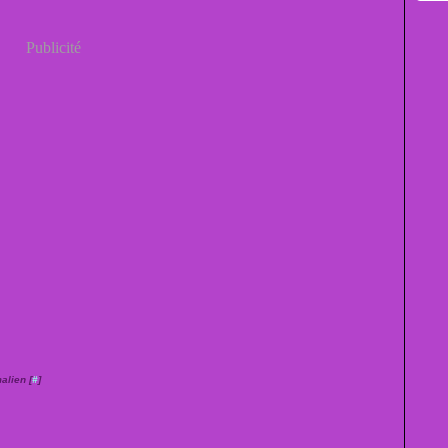
Publicité
alien [
#
]