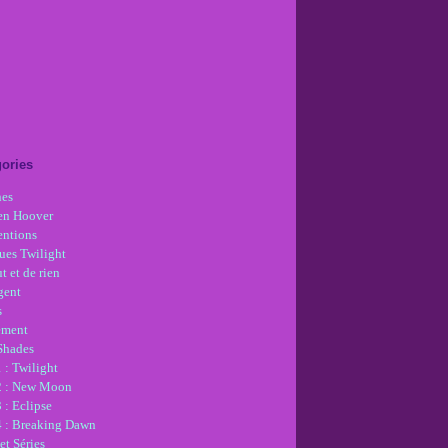
ories
nes
en Hoover
ntions
ues Twilight
t et de rien
gent
s
ement
 Shades
 : Twilight
2 : New Moon
 : Eclipse
4 : Breaking Dawn
et Séries