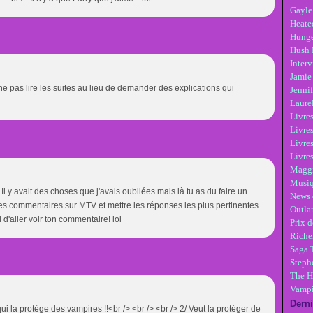
Gayle
Heate
Hunge
Hush 
Inter
Jamie
e pas lire les suites au lieu de demander des explications qui
Jennif
Laure
Livre
Livres
Livre
Livres
Maggi
Musi
l y avait des choses que j'avais oubliées mais là tu as du faire un
News 
les commentaires sur MTV et mettre les réponses les plus pertinentes.
Outla
ai d'aller voir ton commentaire! lol
Prix d
Riche
Saga 
Steph
The H
Vampi
Derni
qui la protège des vampires !!<br /> <br /> <br /> 2/ Veut la protéger de