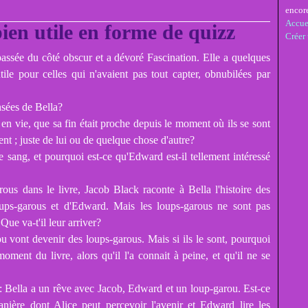
encor
Accue
ien utile en forme de quizz
Créer
ssée du côté obscur et a dévoré Fascination. Elle a quelques
tile pour celles qui n'avaient pas tout capter, obnubilées par
nsées de Bella?
 en vie, que sa fin était proche depuis le moment où ils se sont
nt ; juste de lui ou de quelque chose d'autre?
 sang, et pourquoi est-ce qu'Edward est-il tellement intéressé
ous dans le livre, Jacob Black raconte à Bella l'histoire des
oups-garous et d'Edward. Mais les loups-garous ne sont pas
Que va-t'il leur arriver?
u vont devenir des loups-garous. Mais si ils le sont, pourquoi
moment du livre, alors qu'il l'a connait à peine, et qu'il ne se
 : Bella a un rêve avec Jacob, Edward et un loup-garou. Est-ce
anière dont Alice peut percevoir l'avenir et Edward lire les