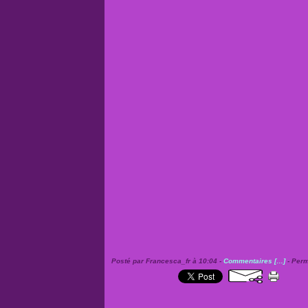
Posté par Francesca_fr à 10:04 -
Commentaires [
…
]
- Perm