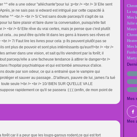
rer ^^ elle a une odeur "alléchante"pour lui :p<br /> <br /> 3/ Elle sent
Chron
Aprés, je ne sais pas si edward est intrigué par cette capacité à
La sa
 hehe ^^ <br /> <br /> 5/ C'est sans doute parcequ'il s'agit de sa
Mes le
 pour lui faire plaisir et faire durer la conversation, puisqu'elle fait
Julie 
 <br /> 6/ Elle rêve du vrai certes, mais je pense que c'est plutôt
Mauva
Chron
t cela...ou peut être qu'elle lit dans les gens à travers ses rêves et
Heate
<br /> 7/ Faut lire les livres pour cela :p Ils peuvent plutôt pas se
Mes l
 ils ont plus de pouvoir et sont plus intérréssants qu'eux!!!<br /> <br />
Funko
arriver dans une vision, et sait qu'ils viendront par la forêt; il
Marty
urtout parcequ'elle a une facheuse tendance à attirer le danger<br />
Dern
t dans l'hopital psychiatrique et qui est tombé amoureux d'alice.
sans doute par son odeur, ce qui a entrainé que le vampire qui
la protéger et sauver au passage...D'ailleurs, pauvre de lui, james l'a tué
uvée toute seule !<br /> <br /> 10/ BIEN SUR QU'ELLE VA LE
uppose rapidement ce qu'il se passera :(:(:( (enfin, de mon point de
Mes 
Mes a
 forêt car il a peur que les loups-garous rodent,ce qui est fort