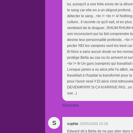
lui, puisqu'il a une folle envie de la dévo
le sang car elle en a un dégout profond...
détecter le sang...<br /> <br /> 4/ Nothing
culture...Il raconte ce qu'il sait, et en plus
semblant de le draguer...RHUM RHUM<br />
son inconscient qui lui fait comprendre tou
devine leur personnalité profonde...<br /> 
pecter !!!Et les vampires sont les best car
8/ Alice a sans aucun doute vu les nomades 
protége Bella au cas ou ils arrivent et s
<br /> 9/ Un gars (vampire) qui travaillai
Lorsque james a vu alice,elle l'a attiré, 
travaillait à l'hopital la transformé pour 
pour l'avoir vexé !! Et alice s'est retro
DEVENIR!!!!!!!! SI CA N'ARRIVE PAS...on s
vue...)
Répondre
S
sophie
20/05/2008 10:28
Edward dit à Bella de ne pas aller dans la