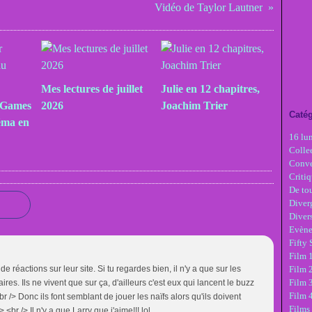
Vidéo de Taylor Lautner
Mes lectures de juillet
Julie en 12 chapitres,
 Games
2026
Joachim Trier
Catég
éma en
16 lu
Colle
Conve
Critiq
De tou
Diver
Diver
Evèn
Fifty
Film 1
 réactions sur leur site. Si tu regardes bien, il n'y a que sur les
Film 
Film 3
ires. Ils ne vivent que sur ça, d'ailleurs c'est eux qui lancent le buzz
Film 
br /> Donc ils font semblant de jouer les naïfs alors qu'ils doivent
Films 
<br /> Il n'y a que Larry que j'aime!!! lol