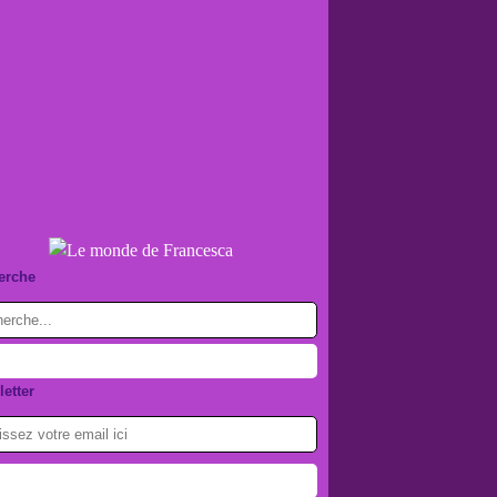
erche
etter