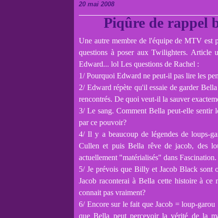
20 mai 2008
Piqûre de rappel b
Une autre membre de l'équipe de MTV est pa
questions à poser aux Twilighters. Article u
Edward... lol
Les questions de Rachel :
1/ Pourquoi Edward ne peut-il pas lire les pe
2/ Edward répète qu'il essaie de garder Bella
rencontrés. De quoi veut-il la sauver exacteme
3/ Le sang. Comment Bella peut-elle sentir le
par ce pouvoir?
4/ Il y a beaucoup de légendes de loups-gar
Cullen et puis Bella rêve de jacob, des l
actuellement "matérialisés" dans Fascination. 
5/ Je prévois que Billy et Jacob Black sont o
Jacob raconterai à Bella cette histoire à ce 
connait pas vraiment?
6/ Encore sur le fait que Jacob = loup-garou
que Bella peut percevoir la vérité de la m