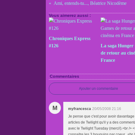
Ami, entends-tu..., Béatrice Nicodème
Vous aimerez aussi :
Chroniques Express
#126
La saga Hunger
de retour au cin
France
Commentaires
Ajouter un commentaire
M
myfrancesca
20/05/2008 21:16
Je pense que c'est pour avoir davantage de
articles de Twilight qu'il y a des commenta
avec le Twilight Tuesday (merci!).<br /> <
connaitre les 3 bouquins par coeur...<br /> 