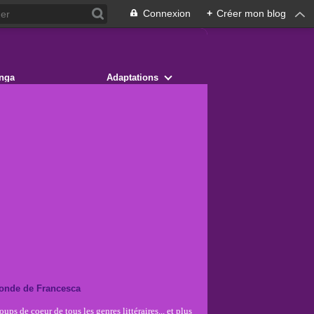
Connexion
+
Créer mon blog
nga
Adaptations
onde de Francesca
ups de coeur de tous les genres littéraires... et plus