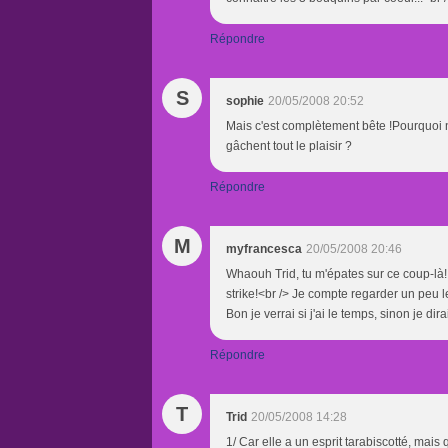
Répondre
S
sophie
20/05/2008 20:52
Mais c'est complètement bête !Pourquoi n
gâchent tout le plaisir ?
Répondre
M
myfrancesca
20/05/2008 20:46
Whaouh Trid, tu m'épates sur ce coup-là! I
strike!<br /> Je compte regarder un peu 
Bon je verrai si j'ai le temps, sinon je dir
Répondre
T
Trid
20/05/2008 14:28
1/ Car elle a un esprit tarabiscotté, mais 