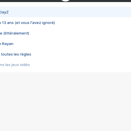
 DayZ
 a 13 ans (et vous l'avez ignoré)
e (littéralement)
im Rayan
 toutes les règles
s les jeux vidéo
us choquant de Rockstar ? - Le scandale BULLY
e plus moche de Steam
du RÊVE tourne au CAUCHEMAR
pendant 8 heures
it… à tort
umiliés par un jeu vidéo