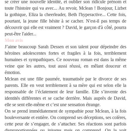
se créer une nouvelle identité, et oublier son ridicule prénom et
toute l'histoire qui va avec... Au revoir, Mclean ! Bonjour, Lizbet
la gothique, Eliza la cheerleader, Beth l'hyperactive... Cette fois,
pourtant, la jeune fille hésite à se cacher. N'est-il pas temps de
découvrir qui elle est vraiment ? David, le garçon d'à côté, pourra
peut-être l'aider...
Mon avis
J’aime beaucoup Sarah Dessen et son talent pour dépeindre des
héroïnes adolescentes fortes et fragiles à la fois, terriblement
humaines et sympathiques. Ce nouveau roman est dans la même
veine que les autres, tout aussi réussi, en mêlant douceur et
émotion.
Mclean est une fille paumée, traumatisée par le divorce de ses
parents. Elle en veut terriblement à sa mère qui est selon elle la
responsable de l’éclatement de leur famille. Elle s’invente des
identités différentes et se cache derrière. Mais auprès de David,
elle se sent elle-même et c’est une sensation étrange.
On se prend immédiatement de sympathie pour Mclean, à la fois
bouleversante et entière. On comprend ses déceptions, ses colères,
cette peur de s’engager, de s’attacher. Ses réactions sont parfois
disproportionnées ou injustes mais on comprend. On la voit