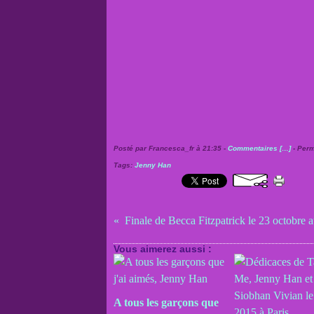
Posté par Francesca_fr à 21:35 -
Commentaires [
…
]
- Perm
Tags:
Jenny Han
Finale de Becca Fitzpatrick le 23 octobre
Vous aimerez aussi :
A tous les garçons que