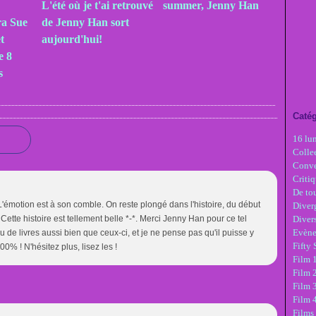
L'été où je t'ai retrouvé
summer, Jenny Han
ra Sue
de Jenny Han sort
t
aujourd'hui!
e 8
s
Catég
16 lu
Colle
Conve
Critiq
De tou
L'émotion est à son comble. On reste plongé dans l'histoire, du début
Diver
. Cette histoire est tellement belle *-*. Merci Jenny Han pour ce tel
Diver
Evèn
lu de livres aussi bien que ceux-ci, et je ne pense pas qu'il puisse y
Fifty
% ! N'hésitez plus, lisez les !
Film 1
Film 
Film 3
Film 
Films 