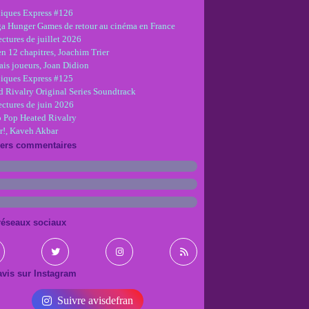
iques Express #126
ga Hunger Games de retour au cinéma en France
ctures de juillet 2026
en 12 chapitres, Joachim Trier
is joueurs, Joan Didion
iques Express #125
d Rivalry Original Series Soundtrack
ectures de juin 2026
 Pop Heated Rivalry
r!, Kaveh Akbar
iers commentaires
réseaux sociaux
vis sur Instagram
Suivre avisdefran