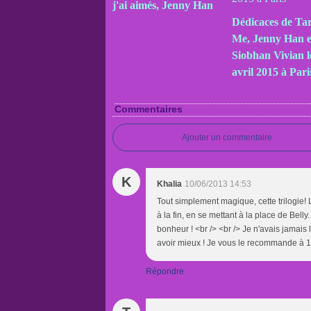
j'ai aimés, Jenny Han
Dédicaces de Ta
Me, Jenny Han e
Siobhan Vivian l
avril 2015 à Pari
Commentaires
Ajouter un commentaire
K
Khalia
10/06/2013 14:53
Tout simplement magique, cette trilogie! 
à la fin, en se mettant à la place de Belly
bonheur ! <br /> <br /> Je n'avais jamais 
avoir mieux ! Je vous le recommande à 100
Répondre