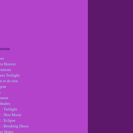
ories
nes
en Hoover
ntions
ues Twilight
t et de rien
gent
s
ement
 Shades
 : Twilight
2 : New Moon
 : Eclipse
4 : Breaking Dawn
et Séries