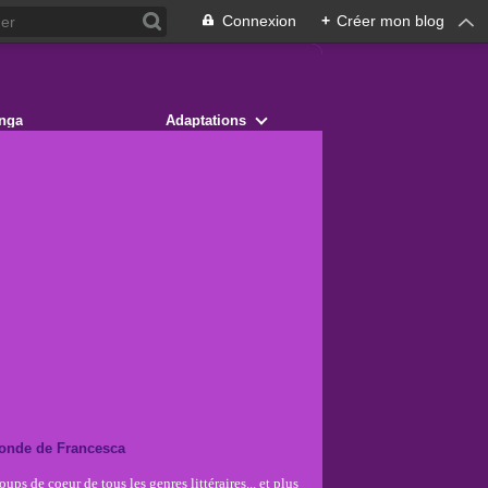
Connexion
+
Créer mon blog
nga
Adaptations
onde de Francesca
ups de coeur de tous les genres littéraires... et plus