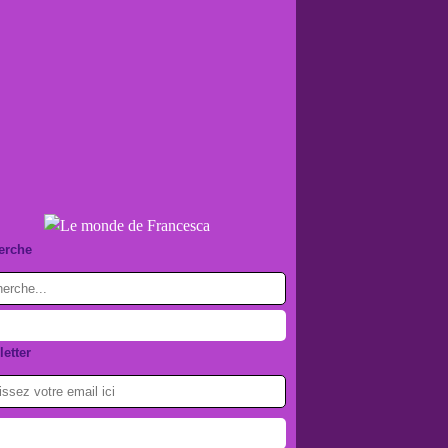
erche
etter