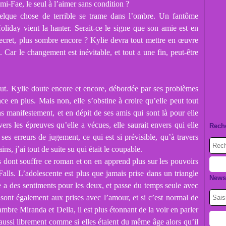
emi-Fae, le seul à l’aimer sans condition ?
uelque chose de terrible se trame dans l’ombre. Un fantôme
Holiday vient la hanter. Serait-ce le signe que son amie est en
secret, plus sombre encore ? Kylie devra tout mettre en œuvre
 Car le changement est inévitable, et tout a une fin, peut-être
ébut. Kylie doute encore et encore, débordée par ses problèmes
e en plus. Mais non, elle s’obstine à croire qu’elle peut tout
cas manifestement, et en dépit de ses amis qui sont là pour elle
ers les épreuves qu’elle a vécues, elle saurait envers qui elle
Rech
 ses erreurs de jugement, ce qui est si prévisible, qu’à travers
ns, j’ai tout de suite su qui était le coupable.
s dont souffre ce roman et on en apprend plus sur les pouvoirs
alls. L’adolescente est plus que jamais prise dans un triangle
Newsl
e a des sentiments pour les deux, et passe du temps seule avec
sont également aux prises avec l’amour, et si c’est normal de
mbre Miranda et Della, il est plus étonnant de la voir en parler
 aussi librement comme si elles étaient du même âge alors qu’il