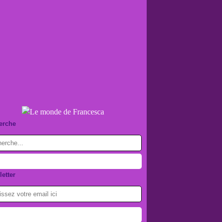
erche
etter