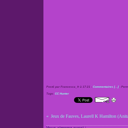
Posté par Francesca_fr à 17:21 -
Commentaires [
…
]
- Perm
Tags:
CC Hunter
Jeux de Fauves, Laurell K Hamilton (Anit
Vous aimerez aussi :