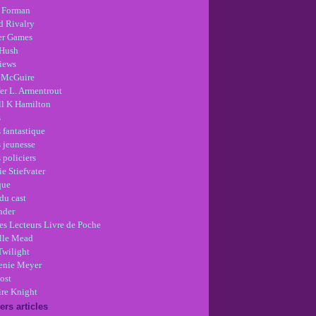
 Forman
d Rivalry
r Games
Hush
views
 McGuire
er L. Armentrout
ll K Hamilton
s
 fantastique
s jeunesse
 policiers
e Stiefvater
que
du cast
nder
es Lecteurs Livre de Poche
lle Mead
Twilight
enie Meyer
ost
re Knight
ers articles