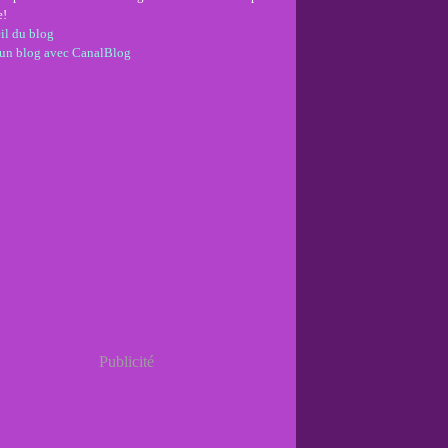
e!
il du blog
 un blog avec CanalBlog
Publicité