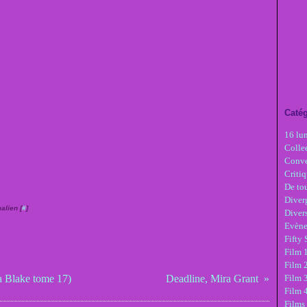
Catég
16 lu
Colle
Conve
Critiq
De tou
Diver
alien [
#
]
Diver
Evèn
Fifty
Film 1
Film 
a Blake tome 17)
Deadline, Mira Grant
Film 3
Film 
Films 