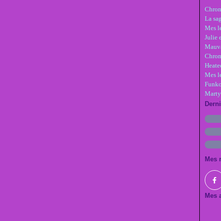
Chron
La sa
Mes le
Julie 
Mauva
Chron
Heate
Mes l
Funko
Marty
Dern
Mes 
Mes a