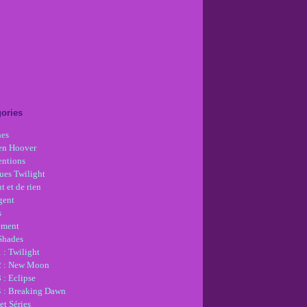
ories
nes
en Hoover
ntions
ues Twilight
t et de rien
gent
s
ement
 Shades
 : Twilight
2 : New Moon
 : Eclipse
4 : Breaking Dawn
et Séries