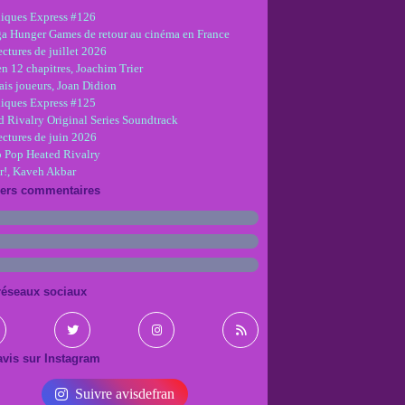
iques Express #126
ga Hunger Games de retour au cinéma en France
ctures de juillet 2026
en 12 chapitres, Joachim Trier
is joueurs, Joan Didion
iques Express #125
d Rivalry Original Series Soundtrack
ectures de juin 2026
 Pop Heated Rivalry
r!, Kaveh Akbar
iers commentaires
réseaux sociaux
vis sur Instagram
Suivre avisdefran