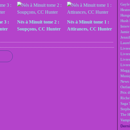
Gayle
Heate
Hunge
Hush 
e 3 :
Nés à Minuit tome 2 :
Nés à Minuit tome 1 :
Inter
nter
Soupçons, CC Hunter
Attirances, CC Hunter
Jamie
Jennif
Laure
Livre
Livres
Livre
Livres
Maggi
Musi
News 
Outla
Prix d
Riche
Saga 
Steph
The H
Vampi
Derni