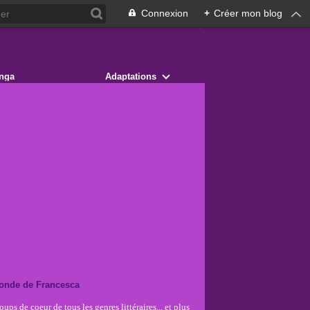
Connexion
+
Créer mon blog
nga
Adaptations
onde de Francesca
ups de coeur de tous les genres littéraires... et plus