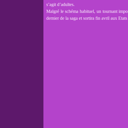
s’agit d’adultes.
Malgré le schéma habituel, un tournant import
dernier de la saga et sortira fin avril aux Etats