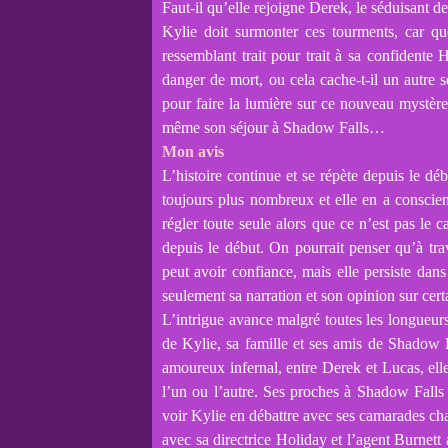
Faut-il qu’elle rejoigne Derek, le séduisant d
Kylie doit surmonter ces tourments, car q
ressemblant trait pour trait à sa confidente 
danger de mort, ou cela cache-t-il un autre 
pour faire la lumière sur ce nouveau mystère.
même son séjour à Shadow Falls…
Mon avis
L’histoire continue et se répète depuis le d
toujours plus nombreux et elle en a conscienc
régler toute seule alors que ce n’est pas le 
depuis le début. On pourrait penser qu’à trav
peut avoir confiance, mais elle persiste dans
seulement sa narration et son opinion sur certai
L’intrigue avance malgré toutes les longueur
de Kylie, sa famille et ses amis de Shadow F
amoureux infernal, entre Derek et Lucas, ell
l’un ou l’autre. Ses proches à Shadow Falls 
voir Kylie en débattre avec ses camarades cha
avec sa directrice Holiday et l’agent Burnett