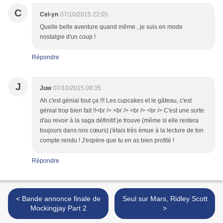
C
Cel-yn
07/10/2015 22:05
Quelle belle aventure quand même , je suis en mode
nostalgie d'un coup !
Répondre
J
Juw
07/10/2015 09:35
Ah c'est génial tout ça !!! Les cupcakes et le gâteau, c'est
génial trop bien fait !!<br /> <br /> <br /> <br /> C'est une sorte
d'au revoir à la saga définitif je trouve (même si elle restera
toujours dans nos cœurs) j'étais très émue à la lecture de ton
compte rendu ! J'espère que tu en as bien profité !
Répondre
< Bande annonce finale de
Seul sur Mars, Ridley Scott
Mockingjay Part 2
>