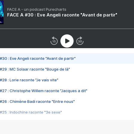
FACE A - un podcast Purecharts
FACE A #30 : Eve Angeli raconte "Avant de partir"
#30 : Eve Angeli raconte "Avant de partir"
#29 : MC Solaar raconte "Bouge de là"
28 : Lorie raconte "Je vais vite"
#27 : Christophe Willem raconte "Jacques a dit"
#26 : Chimène Badi raconte "Entre nous"
#25 : Indochine raconte "3e sexe"
#24 : Zaho raconte "C'est chelou"
#23 : Patrick Bruel raconte "Au café des délices"