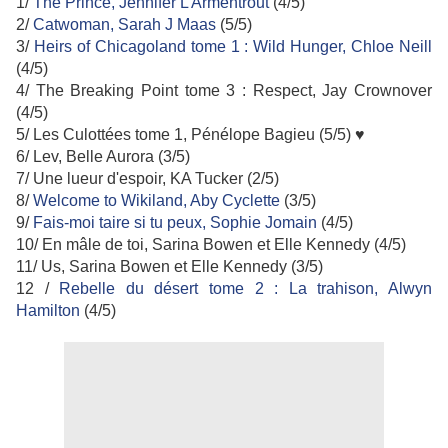
1/
The Prince, Jennifer L Armentrout
(4/5)
2/
Catwoman, Sarah J Maas
(5/5)
3/
Heirs of Chicagoland tome 1 : Wild Hunger, Chloe Neill
(4/5)
4/ The Breaking Point tome 3 : Respect, Jay Crownover
(4/5)
5/ Les Culottées tome 1, Pénélope Bagieu (5/5) ♥
6/ Lev, Belle Aurora (3/5)
7/ Une lueur d'espoir, KA Tucker (2/5)
8/
Welcome to Wikiland, Aby Cyclette
(3/5)
9/
Fais-moi taire si tu peux, Sophie Jomain
(4/5)
10/ En mâle de toi, Sarina Bowen et Elle Kennedy (4/5)
11/ Us, Sarina Bowen et Elle Kennedy (3/5)
12 /
Rebelle du désert tome 2 : La trahison, Alwyn
Hamilton
(4/5)