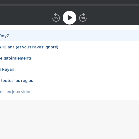
 DayZ
 a 13 ans (et vous l'avez ignoré)
e (littéralement)
im Rayan
 toutes les règles
s les jeux vidéo
us choquant de Rockstar ? - Le scandale BULLY
e plus moche de Steam
du RÊVE tourne au CAUCHEMAR
pendant 8 heures