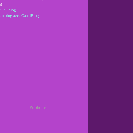
e!
il du blog
 un blog avec CanalBlog
Publicité