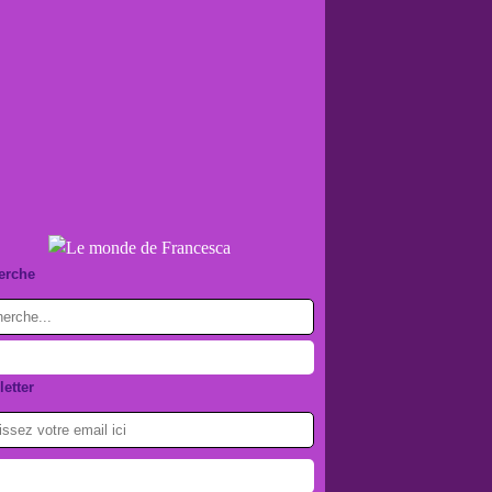
erche
etter