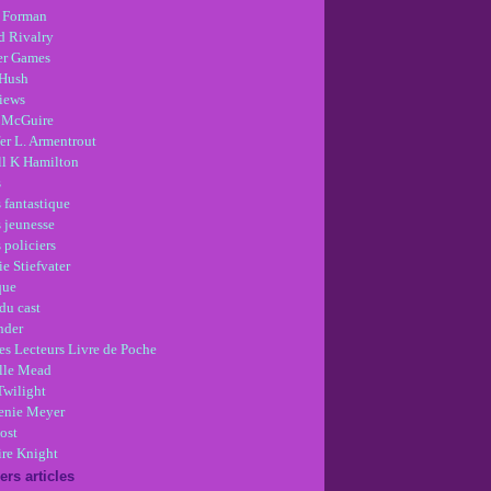
 Forman
d Rivalry
r Games
Hush
views
 McGuire
er L. Armentrout
ll K Hamilton
s
 fantastique
s jeunesse
 policiers
e Stiefvater
que
du cast
nder
es Lecteurs Livre de Poche
lle Mead
Twilight
enie Meyer
ost
re Knight
ers articles