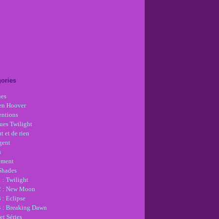
ories
nes
en Hoover
ntions
ues Twilight
t et de rien
gent
s
ement
 Shades
 : Twilight
2 : New Moon
 : Eclipse
4 : Breaking Dawn
et Séries