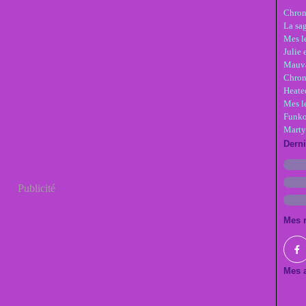
Chron
La sa
Mes le
Julie 
Mauva
Chron
Heate
Mes l
Funko
Marty
Dern
Publicité
Mes 
Mes a