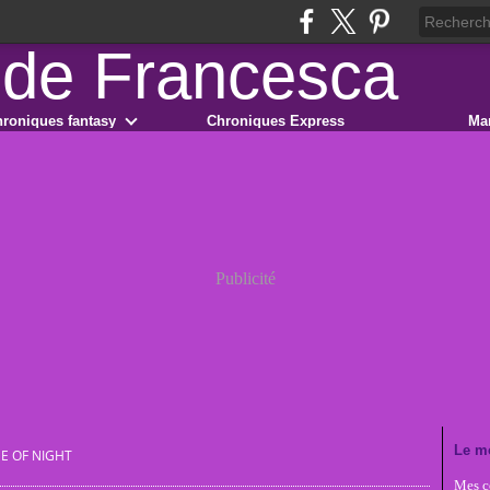
roniques fantasy
Chroniques Express
Ma
Publicité
Le m
E OF NIGHT
Mes co