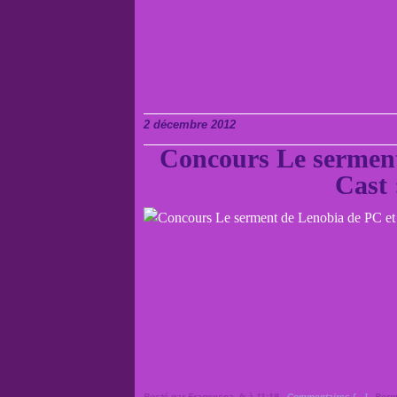
2 décembre 2012
Concours Le serment
Cast 
Posté par Francesca_fr à 11:19 -
Commentaires [
…
]
- Perm