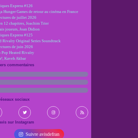
iques Express #126
ga Hunger Games de retour au cinéma en France
ctures de juillet 2026
en 12 chapitres, Joachim Trier
is joueurs, Joan Didion
iques Express #125
d Rivalry Original Series Soundtrack
ectures de juin 2026
 Pop Heated Rivalry
r!, Kaveh Akbar
iers commentaires
réseaux sociaux
vis sur Instagram
Suivre avisdefran