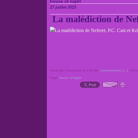
house of night
17 juillet 2015
La malédiction de Nef
Posté par Francesca_fr à 10:09 -
Commentaires [
…
]
- Perm
Tags:
House of Night