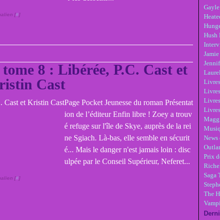
Gayle
alien [
#
]
Heate
Hunge
Hush 
Inter
Jamie
Jennif
tome 8 : Libérée, P.C. Cast et
Laure
ristin Cast
Livre
Livres
Livre
Page Pocket Jeunesse du roman Présentat
Livres
ion de l’éditeur Enfin libre ! Zoey a trouv
Maggi
é refuge sur l'île de Skye, auprès de la rei
Musi
ne Sgiach. Là-bas, elle semble en sécurit
News 
Outla
é... Mais le danger n'est jamais loin : disc
Prix d
ulpée par le Conseil Supérieur, Neferet...
Riche
Saga 
alien [
#
]
Steph
The H
Vampi
Derni