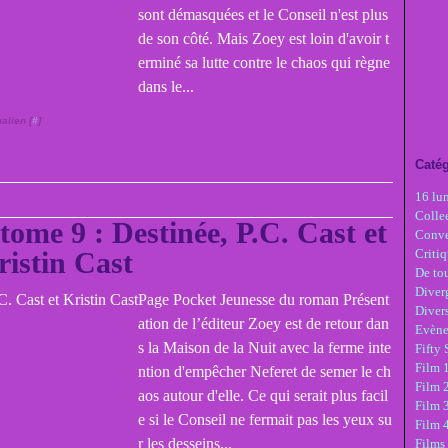
sont démasquées et le Conseil n'est plus
de son côté. Mais Zoey est loin d'avoir t
erminé sa lutte contre le chaos qui règne
dans le...
alien [
#
]
Catég
16 lu
Colle
tome 9 : Destinée, P.C. Cast et
Conve
ristin Cast
Critiq
De tou
Diver
Page Pocket Jeunesse du roman Présent
Diver
ation de l’éditeur Zoey est de retour dan
Evèn
s la Maison de la Nuit avec la ferme inte
Fifty
Film 1
ntion d'empêcher Neferet de semer le ch
Film 
aos autour d'elle. Ce qui serait plus facil
Film 3
e si le Conseil ne fermait pas les yeux su
Film 
r les desseins...
Films 