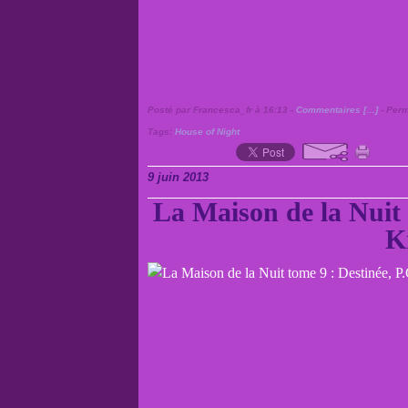
Posté par Francesca_fr à 16:13 -
Commentaires [
…
]
- Perm
Tags:
House of Night
9 juin 2013
La Maison de la Nuit 
K