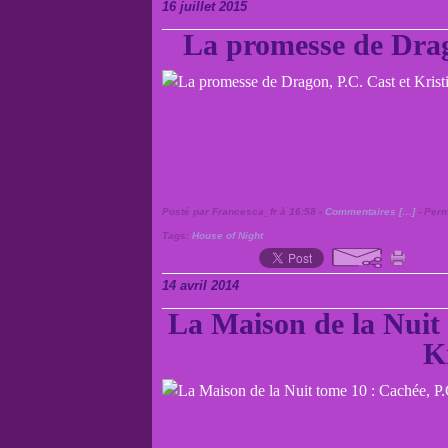
16 juillet 2015
La promesse de Drag
Posté par Francesca_fr à 16:58 -
Commentaires [
…
]
- Perm
Tags:
House of Night
14 avril 2014
La Maison de la Nuit 
K