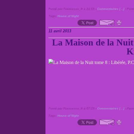
Posté par Francesca_fr à 21:15 -
Commentaires [
…
]
- Perm
Tags:
House of Night
11 avril 2013
La Maison de la Nuit 
K
Posté par Francesca_fr à 07:29 -
Commentaires [
…
]
- Perm
Tags:
House of Night