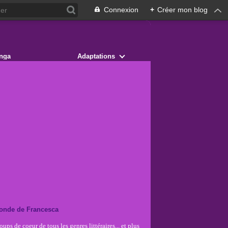
Connexion
+
Créer mon blog
nga
Adaptations
onde de Francesca
ups de coeur de tous les genres littéraires... et plus