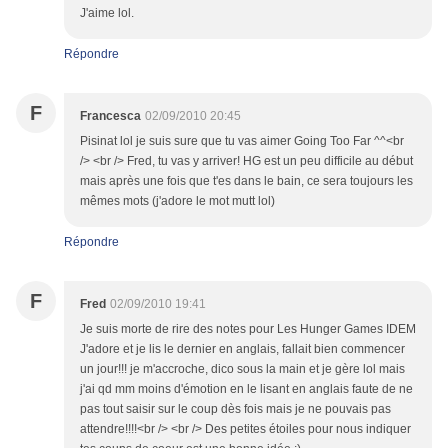
J'aime lol.
Répondre
F
Francesca
02/09/2010 20:45
Pisinat lol je suis sure que tu vas aimer Going Too Far ^^<br
/> <br /> Fred, tu vas y arriver! HG est un peu difficile au début
mais après une fois que t'es dans le bain, ce sera toujours les
mêmes mots (j'adore le mot mutt lol)
Répondre
F
Fred
02/09/2010 19:41
Je suis morte de rire des notes pour Les Hunger Games IDEM
J'adore et je lis le dernier en anglais, fallait bien commencer
un jour!!! je m'accroche, dico sous la main et je gère lol mais
j'ai qd mm moins d'émotion en le lisant en anglais faute de ne
pas tout saisir sur le coup dès fois mais je ne pouvais pas
attendre!!!!<br /> <br /> Des petites étoiles pour nous indiquer