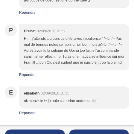
tes coups de coeur est une bonne idée ;)
Répondre
P
Pisinat
02/09/2010 18:52
Hihi, j'attends toujours ce billet avec impatience ^^<br /> Pas
mal de bonnes notes ce mois-ci, un bon mois ;o)<br /> <br />
Après avoir lu ta critique de Going too far, je l'ai commandé
sans même réfléchir lol Tu as une mauvaise influence sur moi
Fran !!! ... bon Ok, c'est surtout que je suis bien trop faible mdr
Répondre
E
elisabeth
02/09/2010 16:35
ok merci<br /> je note catherine anderson lol
Répondre