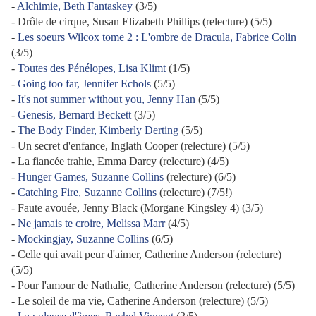
-
Alchimie, Beth Fantaskey
(3/5)
- Drôle de cirque, Susan Elizabeth Phillips (relecture) (5/5)
-
Les soeurs Wilcox tome 2 : L'ombre de Dracula, Fabrice Colin
(3/5)
-
Toutes des Pénélopes, Lisa Klimt
(1/5)
-
Going too far, Jennifer Echols
(5/5)
-
It's not summer without you, Jenny Han
(5/5)
-
Genesis, Bernard Beckett
(3/5)
-
The Body Finder, Kimberly Derting
(5/5)
- Un secret d'enfance, Inglath Cooper (relecture) (5/5)
- La fiancée trahie, Emma Darcy (relecture) (4/5)
-
Hunger Games, Suzanne Collins
(relecture) (6/5)
-
Catching Fire, Suzanne Collins
(relecture) (7/5!)
- Faute avouée, Jenny Black (Morgane Kingsley 4) (3/5)
-
Ne jamais te croire, Melissa Marr
(4/5)
-
Mockingjay, Suzanne Collins
(6/5)
- Celle qui avait peur d'aimer, Catherine Anderson (relecture)
(5/5)
- Pour l'amour de Nathalie, Catherine Anderson (relecture) (5/5)
- Le soleil de ma vie, Catherine Anderson (relecture) (5/5)