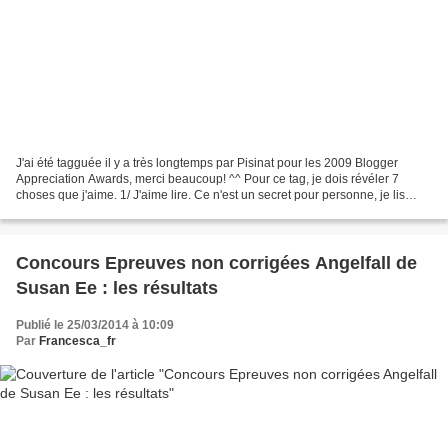
J'ai été tagguée il y a très longtemps par Pisinat pour les 2009 Blogger
Appreciation Awards, merci beaucoup! ^^ Pour ce tag, je dois révéler 7
choses que j'aime. 1/ J'aime lire. Ce n'est un secret pour personne, je lis
depuis que je suis toute petite...
Concours Epreuves non corrigées Angelfall de
Susan Ee : les résultats
Publié le 25/03/2014 à 10:09
Par
Francesca_fr