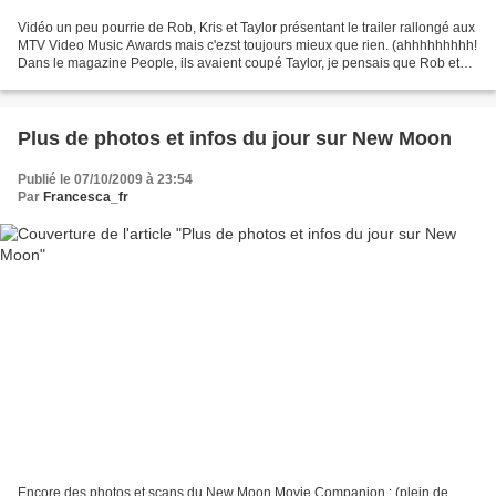
Vidéo un peu pourrie de Rob, Kris et Taylor présentant le trailer rallongé aux
MTV Video Music Awards mais c'ezst toujours mieux que rien. (ahhhhhhhhh!
Dans le magazine People, ils avaient coupé Taylor, je pensais que Rob et
Kris avaient posé seuls lol)...
Plus de photos et infos du jour sur New Moon
Publié le 07/10/2009 à 23:54
Par
Francesca_fr
Encore des photos et scans du New Moon Movie Companion : (plein de