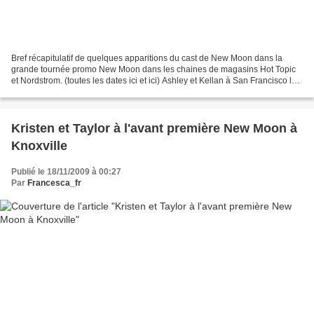
Bref récapitulatif de quelques apparitions du cast de New Moon dans la
grande tournée promo New Moon dans les chaines de magasins Hot Topic
et Nordstrom. (toutes les dates ici et ici) Ashley et Kellan à San Francisco le
9/11 : Ashley et Kellan à Aurora...
Kristen et Taylor à l'avant première New Moon à
Knoxville
Publié le 18/11/2009 à 00:27
Par
Francesca_fr