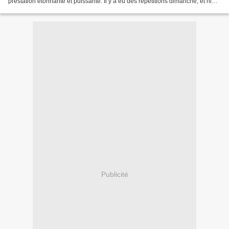
prestation étonnante et puissante. Il y a eu des répétitions dimanche, et hier,
il a tourné avec...
Publicité