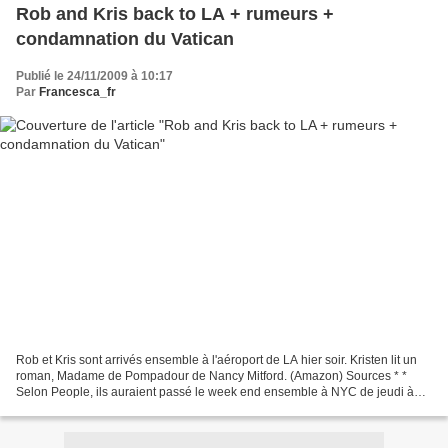
Rob and Kris back to LA + rumeurs +
condamnation du Vatican
Publié le 24/11/2009 à 10:17
Par
Francesca_fr
Rob et Kris sont arrivés ensemble à l'aéroport de LA hier soir. Kristen lit un
roman, Madame de Pompadour de Nancy Mitford. (Amazon) Sources * *
Selon People, ils auraient passé le week end ensemble à NYC de jeudi à
lundi. Au resto japonais de dimanche...