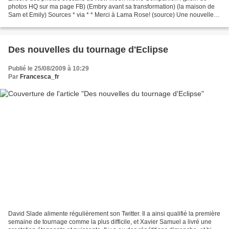
photos HQ sur ma page FB) (Embry avant sa transformation) (la maison de
Sam et Emily) Sources * via * * Merci à Lama Rose! (source) Une nouvelle
image provenant de Fangoria : Je ne pense...
Des nouvelles du tournage d'Eclipse
Publié le 25/08/2009 à 10:29
Par
Francesca_fr
David Slade alimente régulièrement son Twitter. Il a ainsi qualifié la première
semaine de tournage comme la plus difficile, et Xavier Samuel a livré une