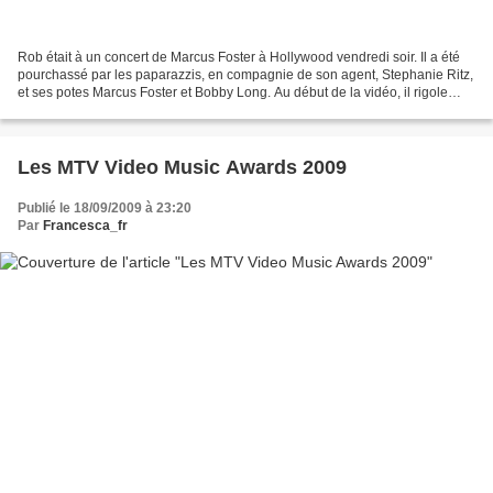
Rob était à un concert de Marcus Foster à Hollywood vendredi soir. Il a été
pourchassé par les paparazzis, en compagnie de son agent, Stephanie Ritz,
et ses potes Marcus Foster et Bobby Long. Au début de la vidéo, il rigole
comme s'il était bourré, mais...
Les MTV Video Music Awards 2009
Publié le 18/09/2009 à 23:20
Par
Francesca_fr