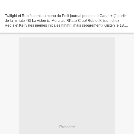
Twilight et Rob étaient au menu du Petit journal people de Canal + (à partir
de la minute 48) La vidéo ici Merci au RPattz Club! Rob et Kristen chez
Regis et Kelly (les mêmes initiales hihihi), mais séparément (Kristen le 18,
Rob le 19) Source Rob chez...
Publicité