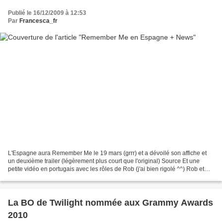
Publié le 16/12/2009 à 12:53
Par
Francesca_fr
L'Espagne aura Remember Me le 19 mars (grrr) et a dévoilé son affiche et
un deuxième trailer (légèrement plus court que l'original) Source Et une
petite vidéo en portugais avec les rôles de Rob (j'ai bien rigolé ^^) Rob et
Emilie étaient au Los Angeles...
La BO de Twilight nommée aux Grammy Awards
2010