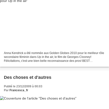
Anna Kendrick a été nommée aux Golden Globes 2010 pour le meilleur rôle
secondaire féminin dans Up in the air, le film de Georges Clooney!
Félicitations, c'est une bien belle reconnaissance des pros! BEST
PERFORMANCE BY AN ACTRESS IN A SUPPORTING ROLE...
Des choses et d'autres
Publié le 23/12/2009 à 00:03
Par
Francesca_fr