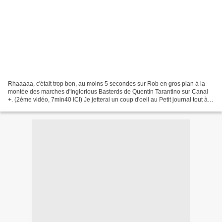
Rhaaaaa, c'était trop bon, au moins 5 secondes sur Rob en gros plan à la
montée des marches d'Inglorious Basterds de Quentin Tarantino sur Canal
+. (2ème vidéo, 7min40 ICI) Je jetterai un coup d'oeil au Petit journal tout à
l'heure. En attendant, quelques...