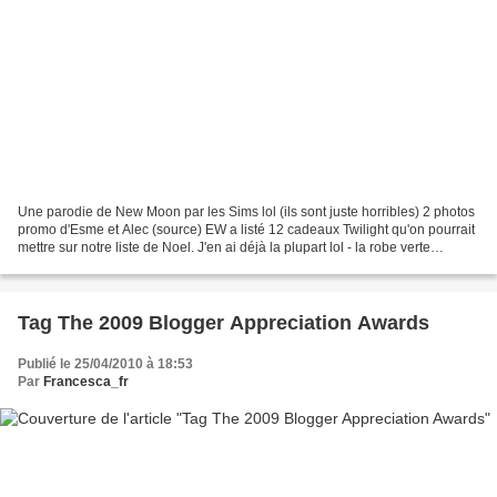
Une parodie de New Moon par les Sims lol (ils sont juste horribles) 2 photos
promo d'Esme et Alec (source) EW a listé 12 cadeaux Twilight qu'on pourrait
mettre sur notre liste de Noel. J'en ai déjà la plupart lol - la robe verte
d'anniversaire de Bella...
Tag The 2009 Blogger Appreciation Awards
Publié le 25/04/2010 à 18:53
Par
Francesca_fr