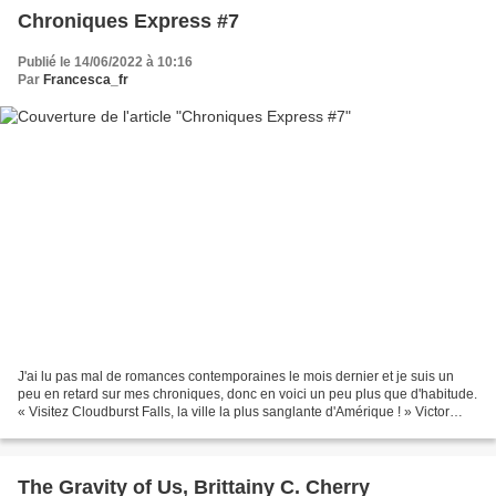
Chroniques Express #7
Publié le 14/06/2022 à 10:16
Par
Francesca_fr
J'ai lu pas mal de romances contemporaines le mois dernier et je suis un
peu en retard sur mes chroniques, donc en voici un peu plus que d'habitude.
« Visitez Cloudburst Falls, la ville la plus sanglante d'Amérique ! » Victor
Draconi a décidé de régner...
The Gravity of Us, Brittainy C. Cherry