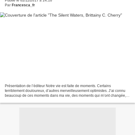
Publié le 02/11/2017 à 14:10
Par
Francesca_fr
Présentation de l’éditeur Notre vie est faite de moments. Certains
terriblement douloureux, d’autres merveilleusement optimistes. J’ai connu
beaucoup de ces moments dans ma vie, des moments qui m’ont changée,
des moments de défi. En tout cas, au cours...