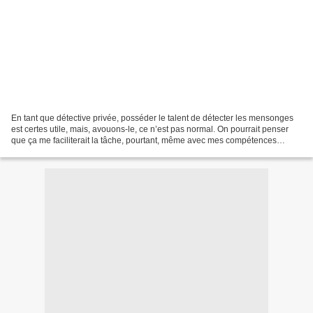
En tant que détective privée, posséder le talent de détecter les mensonges
est certes utile, mais, avouons-le, ce n’est pas normal. On pourrait penser
que ça me faciliterait la tâche, pourtant, même avec mes compétences
bizarres, je n’ai toujours pas...