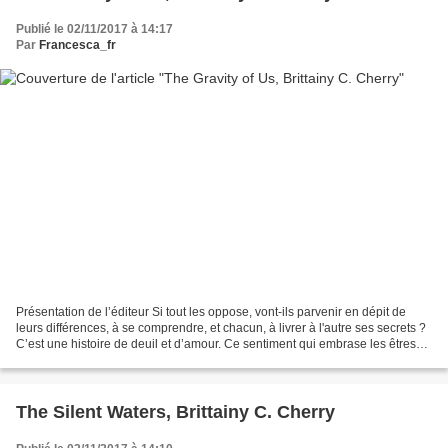
Publié le 02/11/2017 à 14:17
Par
Francesca_fr
Présentation de l’éditeur Si tout les oppose, vont-ils parvenir en dépit de
leurs différences, à se comprendre, et chacun, à livrer à l'autre ses secrets ?
C’est une histoire de deuil et d’amour. Ce sentiment qui embrase les êtres
humains et réduit leur...
The Silent Waters, Brittainy C. Cherry