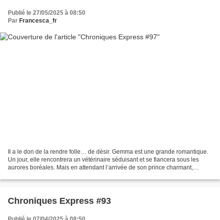
Publié le 27/05/2025 à 08:50
Par
Francesca_fr
Il a le don de la rendre folle… de désir. Gemma est une grande romantique.
Un jour, elle rencontrera un vétérinaire séduisant et se fiancera sous les
aurores boréales. Mais en attendant l’arrivée de son prince charmant,
Gemma a d’autres objectifs en tête....
Chroniques Express #93
Publié le 07/04/2025 à 08:50