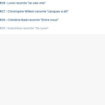
28 : Lorie raconte "Je vais vite"
#27 : Christophe Willem raconte "Jacques a dit"
#26 : Chimène Badi raconte "Entre nous"
#25 : Indochine raconte "3e sexe"
#24 : Zaho raconte "C'est chelou"
#23 : Patrick Bruel raconte "Au café des délices"
#22 : Kyo raconte "Le chemin"
#21 : Nolwenn Leroy raconte "Cassé"
#20 : Patrick Hernandez raconte "Born to be alive"
#19 : Lorie raconte "Près de moi"
#18 : Michael Jones raconte "A nos actes manqués" (avec Jean-Jacque
#17 : Khaled raconte "Aïcha"
#16 : Corneille raconte "Parce qu'on vient de loin"